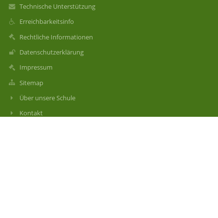
Technische Unterstützung
Erreichbarkeitsinfo
Rechtliche Informationen
Datenschutzerklärung
Impressum
Sitemap
Über unsere Schule
Kontakt
Aktuelles
Kontakt
Grund- und Mittelschule Bad Kohlgrub
post@schule-badkohlgrub.de
08845 703000
Rudolf-Schnell-Straße 3