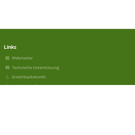
Links
Webmaster
Technische Unterstützung
Erreichbarkeitsinfo
Rechtliche Informationen
Datenschutzerklärung
Impressum
Sitemap
Über unsere Schule
Kontakt