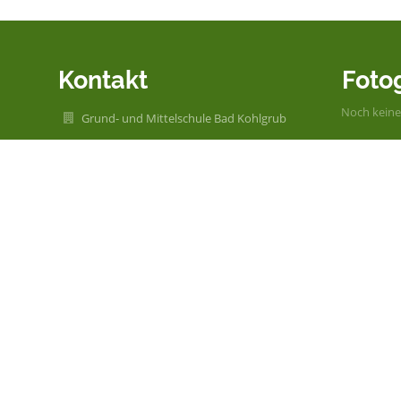
Kontakt
Foto
Noch keine
Grund- und Mittelschule Bad Kohlgrub
post@schule-badkohlgrub.de
08845 703000
Rudolf-Schnell-Straße 3
Bad Kohlgrub
Germany