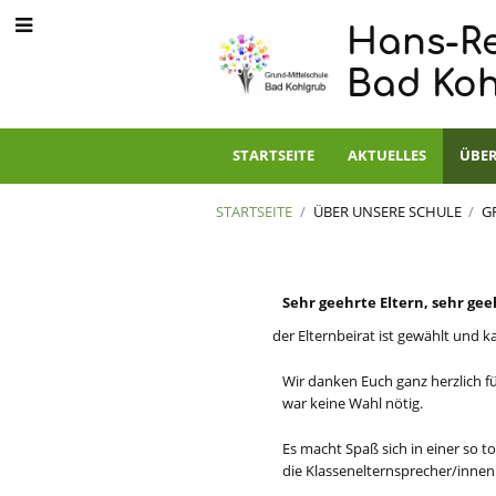
Hans-Re
Bad Ko
STARTSEITE
AKTUELLES
ÜBER
STARTSEITE
/
ÜBER UNSERE SCHULE
/
G
Elternbeirat
Sehr geehr
t
e Eltern, sehr
g
ee
der Elternbeira
t
ist gewä
h
lt und k
Wir danken Eu
c
h ganz herzli
c
h f
war keine Wahl nötig.
Es ma
c
ht Spaß si
c
h in einer so to
die Klassenelternsprecher
/
i
n
nen 