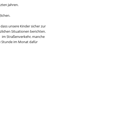
tzten Jahren.
g
l
i
c
hen.
s dass unsere Kinder si
c
her zur
li
c
hen Situa
t
ionen beri
c
hten.
v im S
t
raßenverkeh
r
, man
c
he
e Stunde
i
m Mona
t
dafür