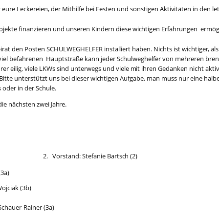
ür eure Leckereien, der Mithilfe bei Festen und sonstigen Akti
v
itä
t
en in den le
ojekte finanzie
r
en und unseren Kindern diese wi
c
htigen Erfahrungen ermö
ira
t
den Posten SCH
U
LWEG
H
ELFER insta
l
l
i
ert haben. Ni
c
hts ist wi
c
htige
r
, al
i
e
l befahrenen Hauptstraße kann jeder S
c
hulweghelfer von mehreren brenz
rer e
i
l
i
g,
v
ie
l
e LKWs sind unterwegs und viele
m
it ihren Gedanken ni
c
ht akti
Bitte unterstützt uns bei dieser wi
c
htigen Aufga
b
e, man muss nur eine halb
 oder in der S
c
hule.
die nä
c
hsten zwei Ja
h
re
.
 (3a) 2. Vors
t
and: Stefanie Bar
t
s
c
h (2)
(3a)
Woj
c
iak (3b)
S
c
hauer-Rainer (3a)