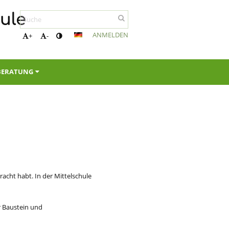
ule
ANMELDEN
+
-
BERATUNG
ra
c
ht habt. In der Mittels
c
hule
r Baustein und