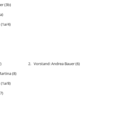
er (3b
)
3a)
 (1a/4
)
dauer (7) 2. Vors
t
and: Andrea Bauer (6)
Mar
t
ina (8)
r (1a/8)
/7)