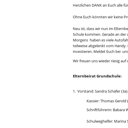
Herz
l
i
c
hen DANK an Eu
c
h alle f
O
hne Eu
c
h könnten wir keine Pr
Neu ist, dass wir nun im
E
lternbe
S
c
hule kommen. Gerade an der v
Morgens haben es viele Autofah
teilw
e
ise abg
e
lenkt vom
H
andy. 
investieren. Meldet Eu
c
h bei uns
Wir freuen uns wieder rie
s
ig auf 
Elternb
e
ira
t
Grunds
c
hule:
1. Vors
t
and: Sandra S
c
häfer
Kassier: Thomas Gerold 
S
c
hrif
t
führerin: Babara 
S
c
hulweghel
f
er: Marina 