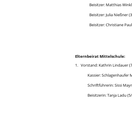
Beisitzer: Ma
t
thias Winkl
Beisitzer: Ju
l
ia N
i
eßner (
Beisitzer: Chr
i
stiane Paul
Elternb
e
ira
t
Mittels
c
hule:
1. Vors
t
and: Kathrin Lin
Kassier: S
c
hlagenhaufer 
S
c
hrif
t
führerin: Sissi May
Beisitze
r
in: Tanja Ladu (5