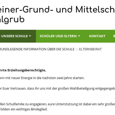
iner-Grund- und Mittelsch
hlgrub
 UNSERE SCHULE
SCHÜLER UND ELTERN
KONTAKT
RUNDLEGENDE INFORMATION ÜBER DIE SCHULE
/
ELTERNBEIRAT
hr
t
e Erziehu
n
gsbere
c
htig
t
e,
ann mit neuer Energ
i
e in die nä
c
hsten zwei Jahre star
t
en.
ür Euer Ver
t
rauen, dass ihr uns mit der großen Wahlbeteil
i
gung en
t
gegen
g
eb
llen S
c
hulfami
l
ie zu engag
i
eren, eure Unterstützung ist dabei ein sehr große
bilden ein wi
c
hti
g
es Binde
g
lie
d
.